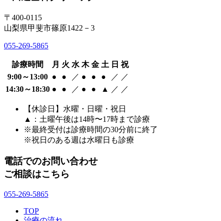
〒400-0115
山梨県甲斐市篠原1422－3
055-269-5865
診療時間
月
火
水
木
金
土
日
祝
9:00～13:00
●
●
／
●
●
●
／
／
14:30～18:30
●
●
／
●
●
▲
／
／
【休診日】水曜・日曜・祝日
▲：土曜午後は14時〜17時まで診療
※最終受付は診療時間の30分前に終了
※祝日のある週は水曜日も診療
電話でのお問い合わせ
ご相談はこちら
055-269-5865
TOP
治療の流れ